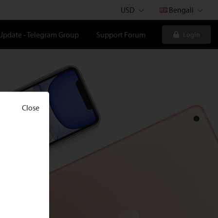
USD
Bengali
 Update - Telegram Group
Support Forum
Login
Close