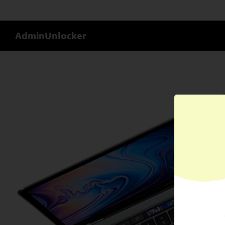
AdminUnlocker